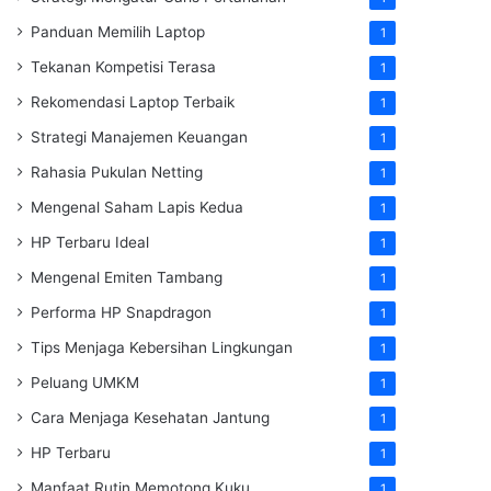
Panduan Memilih Laptop
1
Tekanan Kompetisi Terasa
1
Rekomendasi Laptop Terbaik
1
Strategi Manajemen Keuangan
1
Rahasia Pukulan Netting
1
Mengenal Saham Lapis Kedua
1
HP Terbaru Ideal
1
Mengenal Emiten Tambang
1
Performa HP Snapdragon
1
Tips Menjaga Kebersihan Lingkungan
1
Peluang UMKM
1
Cara Menjaga Kesehatan Jantung
1
HP Terbaru
1
Manfaat Rutin Memotong Kuku
1