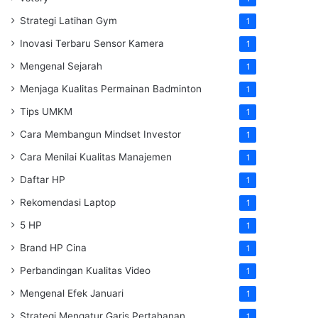
Strategi Latihan Gym
1
Inovasi Terbaru Sensor Kamera
1
Mengenal Sejarah
1
Menjaga Kualitas Permainan Badminton
1
Tips UMKM
1
Cara Membangun Mindset Investor
1
Cara Menilai Kualitas Manajemen
1
Daftar HP
1
Rekomendasi Laptop
1
5 HP
1
Brand HP Cina
1
Perbandingan Kualitas Video
1
Mengenal Efek Januari
1
Strategi Mengatur Garis Pertahanan
1