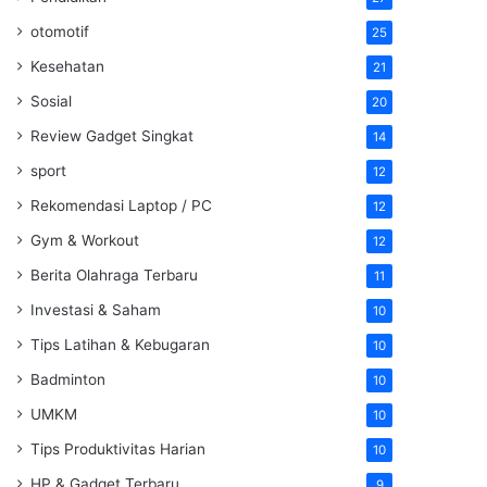
otomotif
25
Kesehatan
21
Sosial
20
Review Gadget Singkat
14
sport
12
Rekomendasi Laptop / PC
12
Gym & Workout
12
Berita Olahraga Terbaru
11
Investasi & Saham
10
Tips Latihan & Kebugaran
10
Badminton
10
UMKM
10
Tips Produktivitas Harian
10
HP & Gadget Terbaru
9