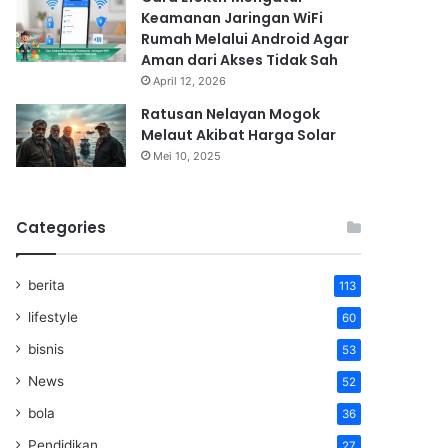
Keamanan Jaringan WiFi
Rumah Melalui Android Agar
Aman dari Akses Tidak Sah
April 12, 2026
Ratusan Nelayan Mogok
Melaut Akibat Harga Solar
Mei 10, 2025
Categories
berita
113
lifestyle
60
bisnis
53
News
52
bola
36
Pendidikan
27