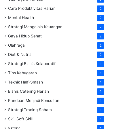
Cara Produktivitas Harian
2
Mental Health
2
Strategi Mengelola Keuangan
2
Gaya Hidup Sehat
2
Olahraga
2
Diet & Nutrisi
2
Strategi Bisnis Kolaboratif
1
Tips Kebugaran
1
Teknik Half-Smash
1
Bisnis Catering Harian
1
Panduan Menjadi Konsultan
1
Strategi Trading Saham
1
Skill Soft Skill
1
vstory
1