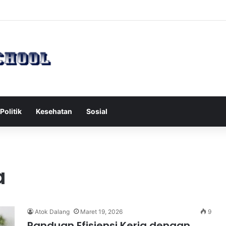
 Serang Tol Bali Mandara, BKSDA Rincikan Penyebabnya
Politik
Kesehatan
Sosial
a
Atok Dalang
Maret 19, 2026
9
Panduan Efisiensi Kerja dengan