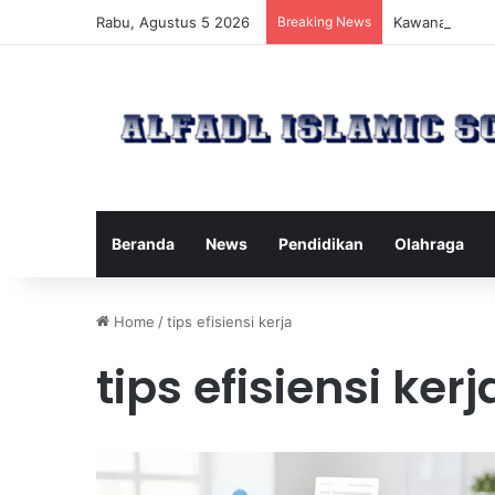
Rabu, Agustus 5 2026
Breaking News
Kawanan Lebah
Beranda
News
Pendidikan
Olahraga
Home
/
tips efisiensi kerja
tips efisiensi kerj