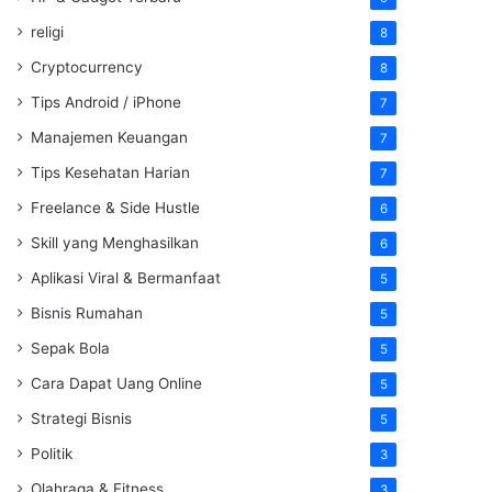
religi
8
Cryptocurrency
8
Tips Android / iPhone
7
Manajemen Keuangan
7
Tips Kesehatan Harian
7
Freelance & Side Hustle
6
Skill yang Menghasilkan
6
Aplikasi Viral & Bermanfaat
5
Bisnis Rumahan
5
Sepak Bola
5
Cara Dapat Uang Online
5
Strategi Bisnis
5
Politik
3
Olahraga & Fitness
3