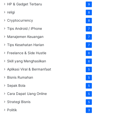
HP & Gadget Terbaru
9
religi
8
Cryptocurrency
8
Tips Android / iPhone
7
Manajemen Keuangan
7
Tips Kesehatan Harian
7
Freelance & Side Hustle
6
Skill yang Menghasilkan
6
Aplikasi Viral & Bermanfaat
5
Bisnis Rumahan
5
Sepak Bola
5
Cara Dapat Uang Online
5
Strategi Bisnis
5
Politik
3