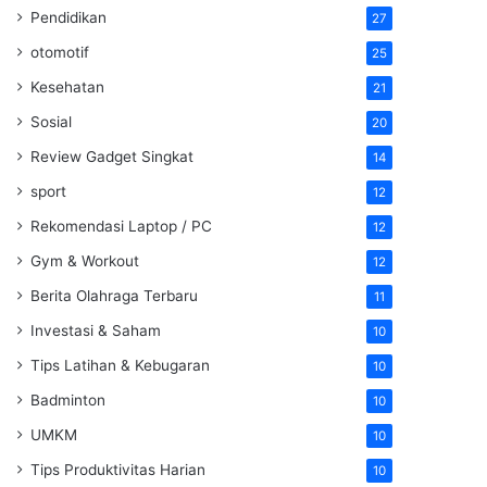
Pendidikan
27
otomotif
25
Kesehatan
21
Sosial
20
Review Gadget Singkat
14
sport
12
Rekomendasi Laptop / PC
12
Gym & Workout
12
Berita Olahraga Terbaru
11
Investasi & Saham
10
Tips Latihan & Kebugaran
10
Badminton
10
UMKM
10
Tips Produktivitas Harian
10