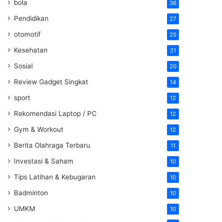
bola
36
Pendidikan
27
otomotif
25
Kesehatan
21
Sosial
20
Review Gadget Singkat
14
sport
12
Rekomendasi Laptop / PC
12
Gym & Workout
12
Berita Olahraga Terbaru
11
Investasi & Saham
10
Tips Latihan & Kebugaran
10
Badminton
10
UMKM
10