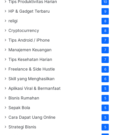
Tips Produktivitas Harian
10
HP & Gadget Terbaru
9
religi
8
Cryptocurrency
8
Tips Android / iPhone
7
Manajemen Keuangan
7
Tips Kesehatan Harian
7
Freelance & Side Hustle
6
Skill yang Menghasilkan
6
Aplikasi Viral & Bermanfaat
5
Bisnis Rumahan
5
Sepak Bola
5
Cara Dapat Uang Online
5
Strategi Bisnis
5