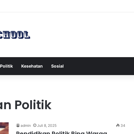
h Serang Tol Bali Mandara, BKSDA Rincikan Penyebabnya
Politik
Kesehatan
Sosial
n Politik
admin
Juli 8, 2025
34
Pendidikan Politik Bina Warga