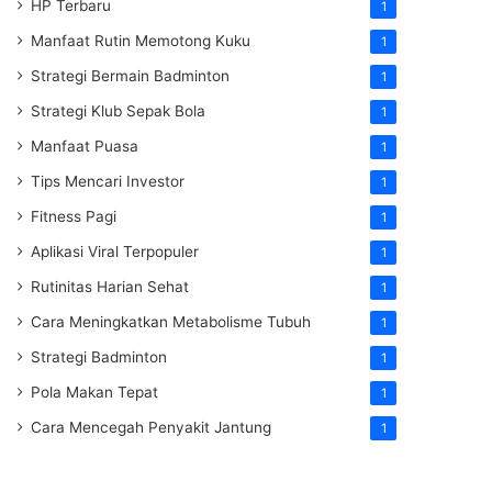
HP Terbaru
1
Manfaat Rutin Memotong Kuku
1
Strategi Bermain Badminton
1
Strategi Klub Sepak Bola
1
Manfaat Puasa
1
Tips Mencari Investor
1
Fitness Pagi
1
Aplikasi Viral Terpopuler
1
Rutinitas Harian Sehat
1
Cara Meningkatkan Metabolisme Tubuh
1
Strategi Badminton
1
Pola Makan Tepat
1
Cara Mencegah Penyakit Jantung
1