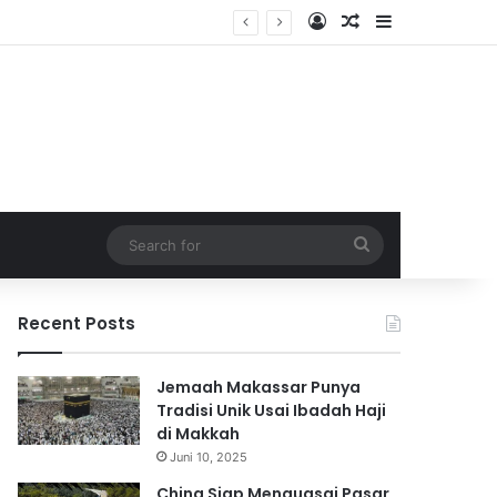
Log In
Random Article
Sidebar
Search
for
Recent Posts
Jemaah Makassar Punya
Tradisi Unik Usai Ibadah Haji
di Makkah
Juni 10, 2025
China Siap Menguasai Pasar