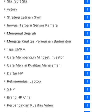
Skill Soft Skill
1
vstory
1
Strategi Latihan Gym
1
Inovasi Terbaru Sensor Kamera
1
Mengenal Sejarah
1
Menjaga Kualitas Permainan Badminton
1
Tips UMKM
1
Cara Membangun Mindset Investor
1
Cara Menilai Kualitas Manajemen
1
Daftar HP
1
Rekomendasi Laptop
1
5 HP
1
Brand HP Cina
1
Perbandingan Kualitas Video
1