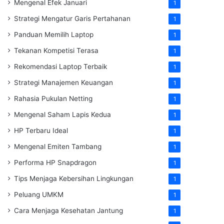
Mengenal Efek Januari
1
Strategi Mengatur Garis Pertahanan
1
Panduan Memilih Laptop
1
Tekanan Kompetisi Terasa
1
Rekomendasi Laptop Terbaik
1
Strategi Manajemen Keuangan
1
Rahasia Pukulan Netting
1
Mengenal Saham Lapis Kedua
1
HP Terbaru Ideal
1
Mengenal Emiten Tambang
1
Performa HP Snapdragon
1
Tips Menjaga Kebersihan Lingkungan
1
Peluang UMKM
1
Cara Menjaga Kesehatan Jantung
1