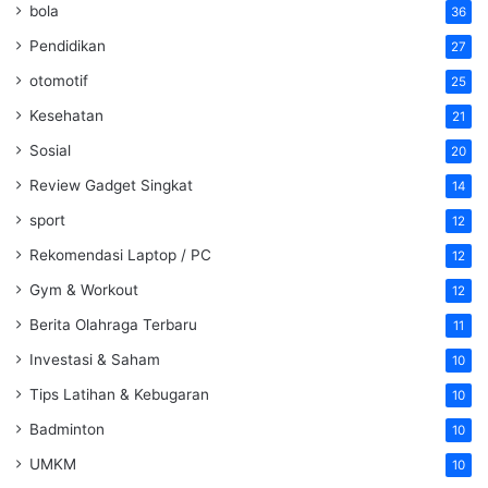
bola
36
Pendidikan
27
otomotif
25
Kesehatan
21
Sosial
20
Review Gadget Singkat
14
sport
12
Rekomendasi Laptop / PC
12
Gym & Workout
12
Berita Olahraga Terbaru
11
Investasi & Saham
10
Tips Latihan & Kebugaran
10
Badminton
10
UMKM
10