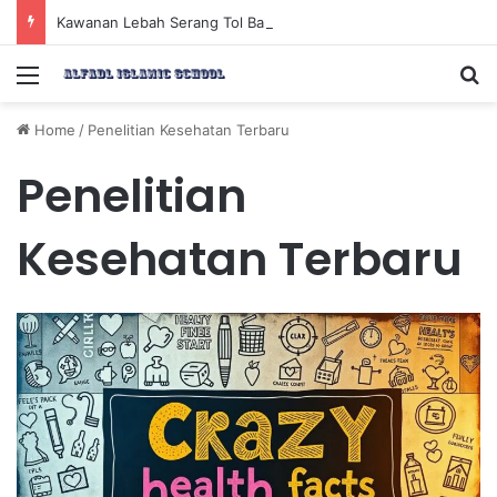
Kawanan Lebah Serang Tol Bali Mandara, BKSDA Rincikan Penyebabnya
Menu
Se
Home
/
Penelitian Kesehatan Terbaru
Penelitian
Kesehatan Terbaru