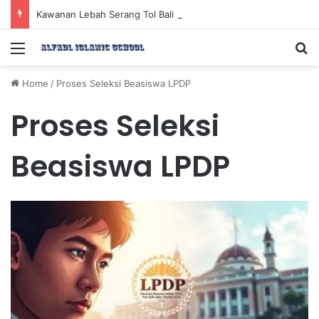
Kawanan Lebah Serang Tol Bali Mandara, BKSDA Rincikan Penyebabnya
Menu
Se
Home
/
Proses Seleksi Beasiswa LPDP
Proses Seleksi
Beasiswa LPDP