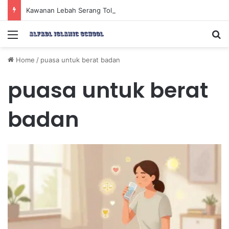
Kawanan Lebah Serang Tol Bali Mandara, BKSDA Rincikan Penyebabnya
Menu
Se
Home
/
puasa untuk berat badan
puasa untuk berat
badan