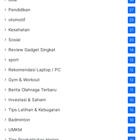
Pendidikan
27
otomotif
25
Kesehatan
21
Sosial
20
Review Gadget Singkat
14
sport
12
Rekomendasi Laptop / PC
12
Gym & Workout
12
Berita Olahraga Terbaru
11
Investasi & Saham
10
Tips Latihan & Kebugaran
10
Badminton
10
UMKM
10
Tips Produktivitas Harian
10