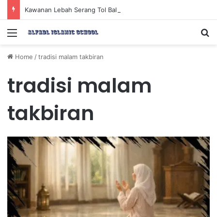
Kawanan Lebah Serang Tol Bali Mandara, BKSDA Rincikan Penyebabnya
Menu
Se
Home
/
tradisi malam takbiran
tradisi malam
takbiran