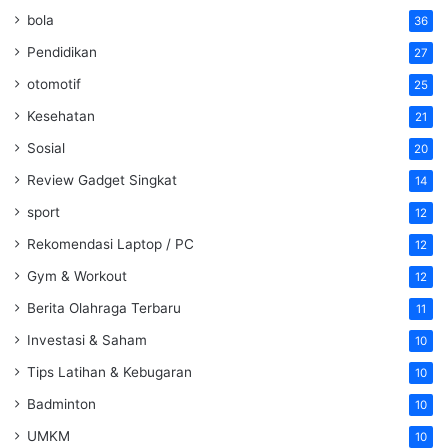
bola
36
Pendidikan
27
otomotif
25
Kesehatan
21
Sosial
20
Review Gadget Singkat
14
sport
12
Rekomendasi Laptop / PC
12
Gym & Workout
12
Berita Olahraga Terbaru
11
Investasi & Saham
10
Tips Latihan & Kebugaran
10
Badminton
10
UMKM
10